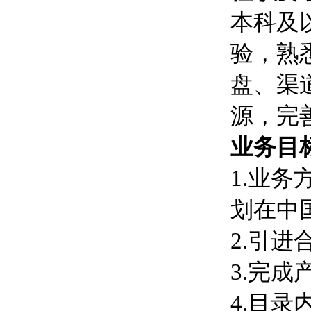
本科及
验，熟
盘、渠
源，完
业务目
1.业
划在中
2.引
3.完
4.目录