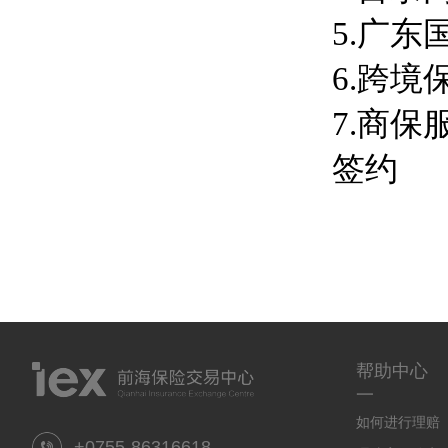
5.广
6.跨境
7.商
签约
帮助中心
一
如何进行理赔
+0755-86316618