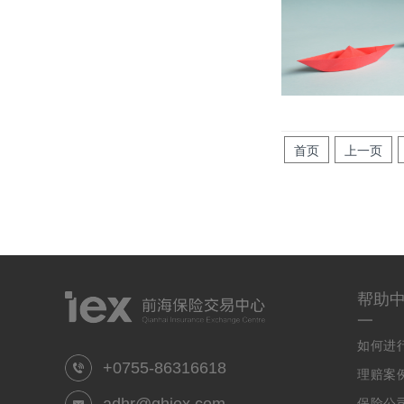
首页
上一页
帮助
一
如何进
+0755-86316618
理赔案
保险公