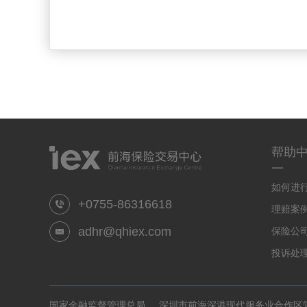
帮助
一
如何进
+0755-86316618
理赔案
adhr@qhiex.com
保险公
投诉处
国家金融监督管理总局
深圳市前海深港现代服务业合作区