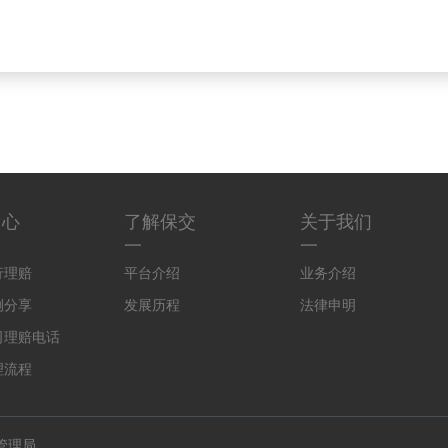
中心
了解保交
关于我们
一
一
行理赔
平台介绍
业务介绍
例分享
发展历程
法律申明
司理赔电话
理流程
管理局